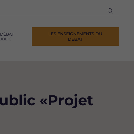
Ouvrir
la
recherch
LES ENSEIGNEMENTS DU
 DÉBAT
UBLIC
DÉBAT
ublic «Projet