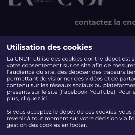
z
z
z
z
l
l
l
l
e
e
e
e
d
d
d
d
contactez la cn
é
é
é
é
b
b
b
b
a
a
a
a
244 boulevard Saint-Ge
t
t
t
t
75007 Paris - France
Utilisation des cookies
P
P
P
P
T +33 1 44 49 85 60
r
r
r
r
o
o
o
o
La CNDP utilise des cookies dont le dépôt est 
CONTACT
j
j
j
j
votre consentement sur ce site afin de mesure
e
e
e
e
l’audience du site, des déposer des traceurs tie
t
t
t
t
permettant de visionner des vidéos et de part
d
d
d
d
contenu sur les réseaux sociaux ou plateforme
e
e
e
e
présents sur le site (Facebook, YouTube). Pour 
m
m
m
m
plus, cliquez
ici.
i
i
i
i
n
n
n
n
e
e
e
e
Si vous acceptez le dépôt de ces cookies, vous 
d
d
d
d
revenir à tout moment sur votre décision via l’o
e
e
e
e
gestion des cookies en footer.
l
l
l
l
ACCESSIBILITÉ : PARTIELLEMENT CONFORME
PLAN D
i
i
i
i