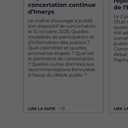
répo
concertation continue
de l’
d’Imerys
Le 2 j
Le maître d’ouvrage a publié
l’État
son dispositif de concertation
questi
le 10 octobre 2025. Quelles
été ad
modalités de participation et
compt
d’information des publics ?
public
Quel calendrier et quelles
Commi
prochaines étapes ? Quel est
débat
le périmètre de concertation
Papinu
? Quelles suites données aux
recommandations formulées
à l’issue du débat public ?
LIRE LA SUITE
LIRE L