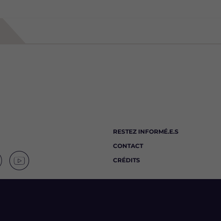
RESTEZ INFORMÉ.E.S
CONTACT
CRÉDITS
S
u
i
v
e