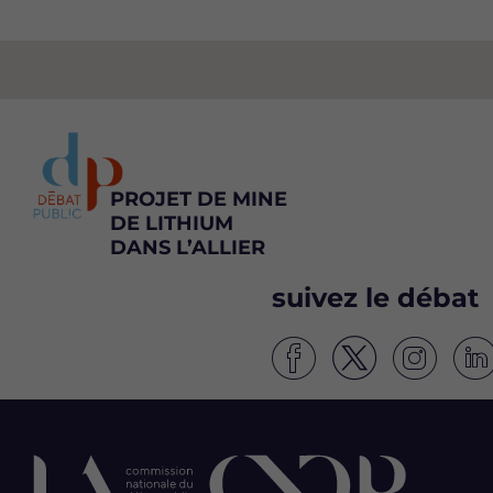
PROJET DE MINE
DE LITHIUM
DANS L’ALLIER
suivez le débat
S
S
S
S
u
u
u
u
i
i
i
i
v
v
v
v
e
e
e
e