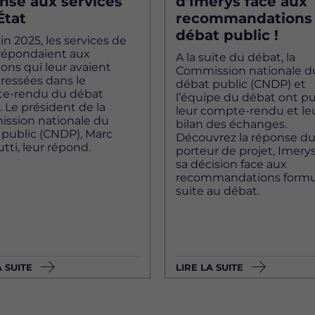
nse aux services
d’Imerys face aux
État
recommandations
débat public !
uin 2025, les services de
 répondaient aux
A la suite du débat, la
ons qui leur avaient
Commission nationale d
ressées dans le
débat public (CNDP) et
e-rendu du débat
l’équipe du débat ont pu
. Le président de la
leur compte-rendu et le
ssion nationale du
bilan des échanges.
 public (CNDP), Marc
Découvrez la réponse d
tti, leur répond.
porteur de projet, Imerys
sa décision face aux
recommandations formu
suite au débat.
A SUITE
LIRE LA SUITE