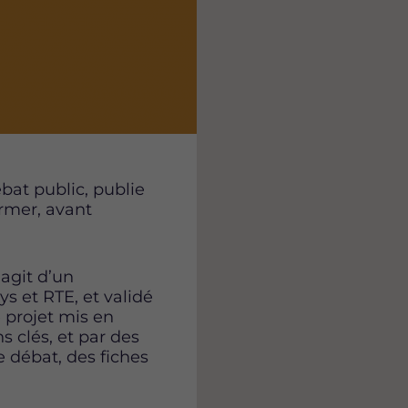
g
g
g
e
e
e
s
s
s
u
u
u
r
r
r
F
T
L
a
w
i
c
i
n
e
t
k
b
t
e
bat public, publie
o
e
d
ormer, avant
o
r
i
k
n
’agit d’un
ys et RTE, et validé
e projet mis en
s clés, et par des
e débat, des fiches