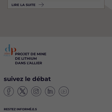
LIRE LA SUITE
PROJET DE MINE
DE LITHIUM
DANS L’ALLIER
suivez le débat
S
S
S
S
S
u
u
u
u
u
i
i
i
i
i
RESTEZ INFORMÉ.E.S