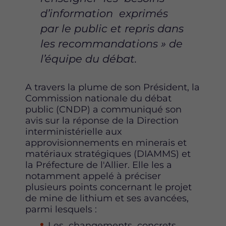
u
u
u
d’information exprimés
r
r
r
par le
public et repris dans
F
T
L
a
w
i
les recommandations »
de
c
i
n
l’équipe du débat.
e
t
k
b
t
e
o
e
d
A travers la plume de son Président, la
o
r
i
Commission nationale du débat
k
n
public (CNDP) a communiqué son
avis sur la réponse de la Direction
interministérielle aux
approvisionnements en minerais et
matériaux stratégiques (DIAMMS) et
la Préfecture de l'Allier. Elle les a
notamment appelé à préciser
plusieurs points concernant le projet
de mine de lithium et ses avancées,
parmi lesquels :
Les changements concrets