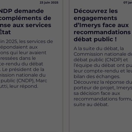
23 juin 2025
07 ja
CNDP demande
Découvrez les
compléments de
engagements
nse aux services
d’Imerys face aux
État
recommandations
débat public !
uin 2025, les services de
 répondaient aux
A la suite du débat, la
ons qui leur avaient
Commission nationale d
ressées dans le
débat public (CNDP) et
e-rendu du débat
l’équipe du débat ont pu
. Le président de la
leur compte-rendu et le
ssion nationale du
bilan des échanges.
 public (CNDP), Marc
Découvrez la réponse d
tti, leur répond.
porteur de projet, Imerys
sa décision face aux
recommandations formu
suite au débat.