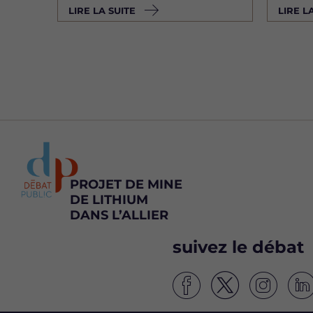
LIRE LA SUITE
LIRE L
PROJET DE MINE
DE LITHIUM
DANS L’ALLIER
suivez le débat
S
S
S
S