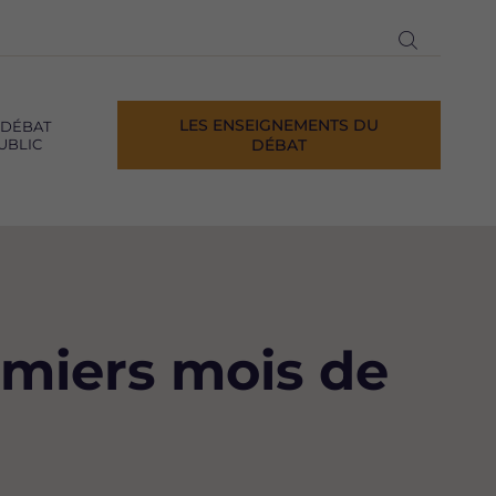
Ouvrir
la
recherch
LES ENSEIGNEMENTS DU
 DÉBAT
UBLIC
DÉBAT
emiers mois de