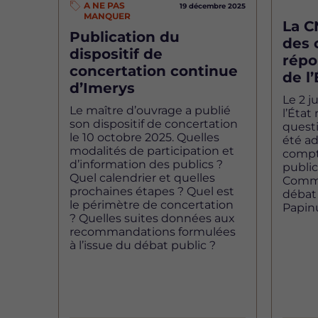
A NE PAS
19 décembre 2025
MANQUER
La 
Publication du
des 
dispositif de
répo
concertation continue
de l’
d’Imerys
Le 2 j
Le maître d’ouvrage a publié
l’État
son dispositif de concertation
questi
le 10 octobre 2025. Quelles
été ad
modalités de participation et
compt
d’information des publics ?
public
Quel calendrier et quelles
Commi
prochaines étapes ? Quel est
débat
le périmètre de concertation
Papinu
? Quelles suites données aux
recommandations formulées
à l’issue du débat public ?