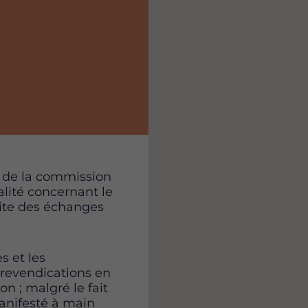
p
p
p
a
a
a
g
g
g
e
e
e
s
s
s
u
u
u
r
r
r
F
T
L
a
w
i
c
i
n
e
t
k
b
t
e
t de la commission
o
e
d
lité concernant le
o
r
i
ite des échanges
k
n
s et les
 revendications en
on ; malgré le fait
anifesté à main