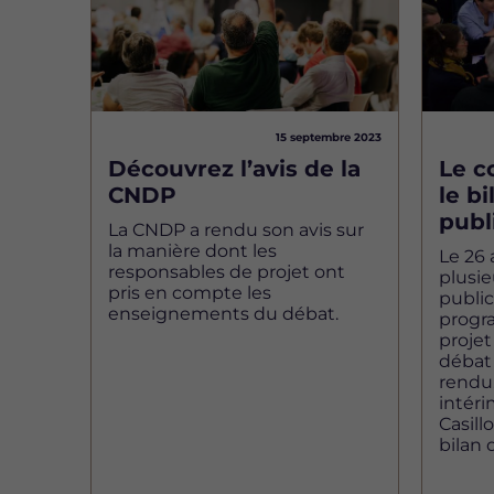
15 septembre 2023
Découvrez l’avis de la
Le c
CNDP
le b
publ
La CNDP a rendu son avis sur
la manière dont les
Le 26 
responsables de projet ont
plusi
pris en compte les
public
enseignements du débat.
progr
projet
débat
rendu.
intéri
Casill
bilan 