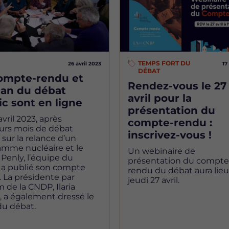
TEMPS FORT DU
26 avril 2023
17
DÉBAT
ompte-rendu et
Rendez-vous le 27
ilan du débat
avril pour la
ic sont en ligne
présentation du
avril 2023, après
compte-rendu :
eurs mois de débat
inscrivez-vous !
 sur la relance d’un
amme nucléaire et le
Un webinaire de
 Penly, l’équipe du
présentation du compte
 a publié son compte
rendu du débat aura lieu
 La présidente par
jeudi 27 avril.
m de la CNDP, Ilaria
o, a également dressé le
du débat.