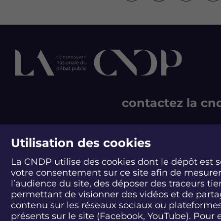
S
S
S
S
u
u
u
u
i
i
i
i
v
v
v
v
e
e
e
e
z
z
z
z
l
l
l
l
e
e
e
e
d
d
d
d
é
é
é
é
b
contactez la cn
b
b
b
a
a
a
a
t
t
t
t
D
D
D
D
244 boulevard Saint-Ge
u
u
u
u
75007 Paris - France
Utilisation des cookies
n
n
n
n
T +33 1 44 49 85 60
u
u
u
u
La CNDP utilise des cookies dont le dépôt est 
c
c
c
c
CONTACT
votre consentement sur ce site afin de mesure
l
l
l
l
l’audience du site, des déposer des traceurs tie
é
é
é
é
permettant de visionner des vidéos et de part
a
a
a
a
i
i
i
i
contenu sur les réseaux sociaux ou plateforme
r
r
r
r
présents sur le site (Facebook, YouTube). Pour 