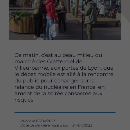
r
r
r
t
t
t
a
a
a
g
g
g
e
e
e
r
r
r
c
c
c
e
e
e
t
t
t
Ce matin, c’est au beau milieu du
t
t
t
marché des Gratte-ciel de
e
e
e
Villeurbanne, aux portes de Lyon, que
p
p
p
le débat mobile est allé à la rencontre
a
a
a
du public pour échanger sur la
g
g
g
relance du nucléaire en France, en
e
e
e
amont de la soirée consacrée aux
s
s
s
risques.
u
u
u
r
r
r
F
T
L
a
w
i
Publié le 02/02/2023
Date de dernière mise à jour : 24/04/2023
c
i
n