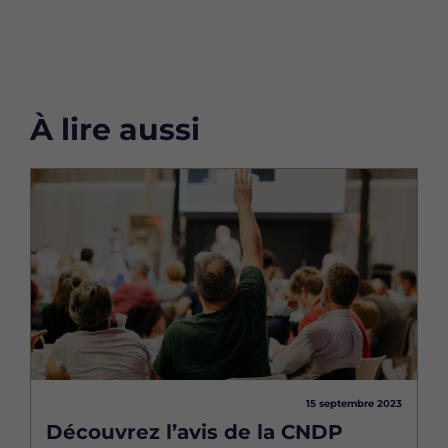
e
t
k
b
t
e
o
e
d
o
r
i
k
n
À lire aussi
Image
15 septembre 2023
Découvrez l’avis de la CNDP