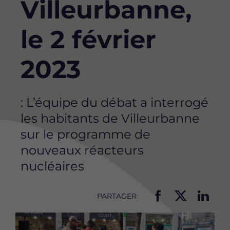
Villeurbanne,
le 2 février
2023
: L’équipe du débat a interrogé
les habitants de Villeurbanne
sur le programme de
nouveaux réacteurs
nucléaires
PARTAGER
P
P
P
Image
a
a
a