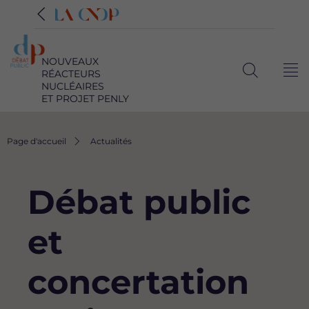
NOUVEAUX
RÉACTEURS
Me
Ouvrir
NUCLÉAIRES
ET PROJET PENLY
la
recherche
Fil
Page d'accueil
Actualités
d'Ariane
Débat public
et
concertation