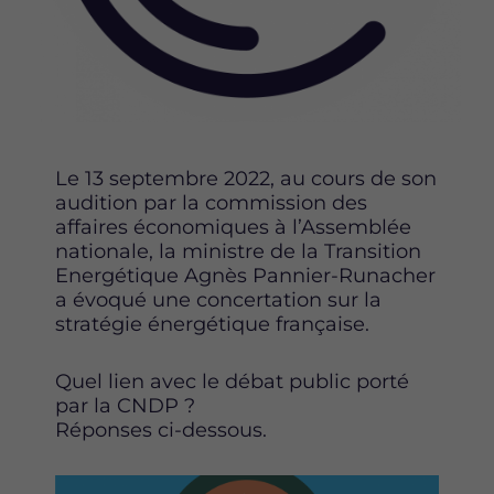
p
p
p
a
a
a
g
g
g
e
e
e
s
s
s
u
u
u
r
r
r
F
T
L
Le 13 septembre 2022, au cours de son
a
w
i
audition par la commission des
c
i
n
affaires économiques à l’Assemblée
e
t
k
nationale, la ministre de la Transition
b
t
e
Energétique Agnès Pannier-Runacher
o
e
d
a évoqué une concertation sur la
o
r
i
stratégie énergétique française.
k
n
Quel lien avec le débat public porté
par la CNDP ?
Réponses ci-dessous.
Image