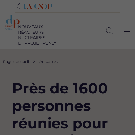
NOUVEAUX
RÉACTEURS
Me
Ouvrir
NUCLÉAIRES
ET PROJET PENLY
la
recherche
Fil
Page d'accueil
Actualités
d'Ariane
Près de 1600
personnes
réunies pour