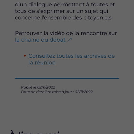
d’un dialogue permettant à toutes et
F
T
L
tous de s'exprimer sur un sujet qui
a
w
i
concerne l’ensemble des citoyen.e.s
c
i
n
e
t
k
b
t
e
Retrouvez la vidéo de la rencontre sur
o
e
d
la chaîne du débat
o
r
i
k
n
Consultez toutes les archives de
la réunion
Publié le 02/11/2022
Date de dernière mise à jour : 02/11/2022