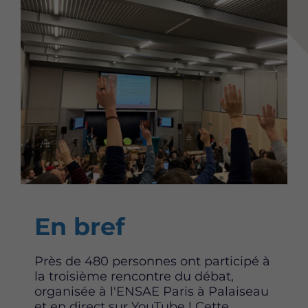
Content
En bref
Près de 480 personnes ont participé à
la troisième rencontre du débat,
organisée à l'ENSAE Paris à Palaiseau
et en direct sur YouTube ! Cette