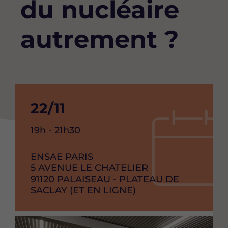
du nucléaire
autrement ?
Date
22/11
de
Heure
19h - 21h30
debut
de
l'événement
RAISON
ENSAE PARIS
de
SOCIAL
ADRESSE
5 AVENUE LE CHATELIER
l'événement
CODE
91120
VILLE
PALAISEAU - PLATEAU DE
POSTAL
SACLAY (ET EN LIGNE)
Image