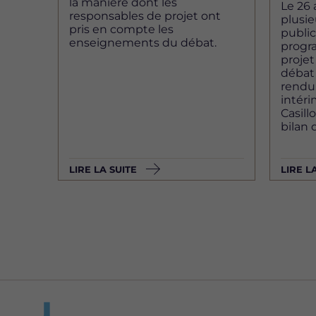
la manière dont les
Le 26 
responsables de projet ont
plusi
pris en compte les
public
enseignements du débat.
progr
projet
débat
rendu.
intéri
Casill
bilan 
LIRE LA SUITE
LIRE L