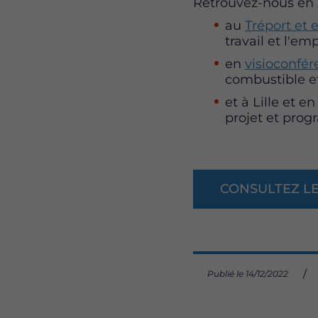
Retrouvez-nous en 2
au
Tréport et e
travail et l'emp
en
visioconfér
combustible et
et à Lille et e
projet et pro
CONSULTEZ L
Publié le 14/12/2022