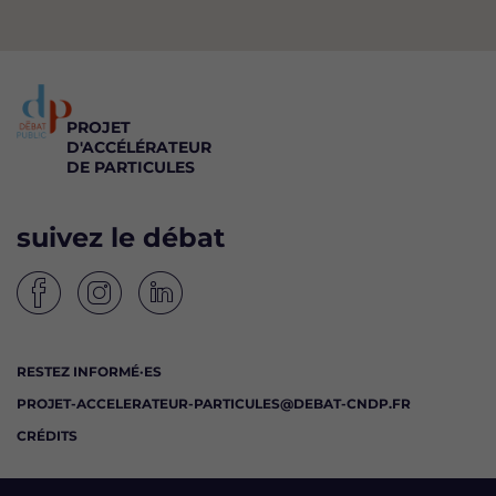
PROJET
D'ACCÉLÉRATEUR
DE PARTICULES
suivez le débat
S
S
S
u
u
u
i
i
i
RESTEZ INFORMÉ·ES
v
v
v
PROJET-ACCELERATEUR-PARTICULES@DEBAT-CNDP.FR
e
e
e
z
z
z
CRÉDITS
l
l
l
e
e
e
d
d
d