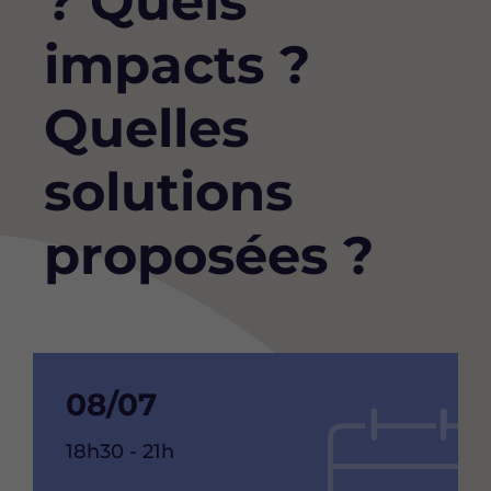
? Quels
impacts ?
Quelles
solutions
proposées ?
Date
08/07
de
Heure
18h30 - 21h
debut
de