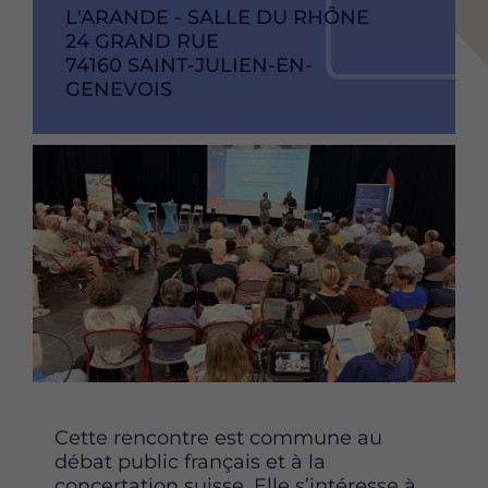
l'événement
RAISON
L'ARANDE - SALLE DU RHÔNE
de
SOCIAL
ADRESSE
24 GRAND RUE
l'événement
CODE
74160
VILLE
SAINT-JULIEN-EN-
POSTAL
GENEVOIS
Image
Content
Cette rencontre est commune au
débat public français et à la
concertation suisse. Elle s’intéresse à