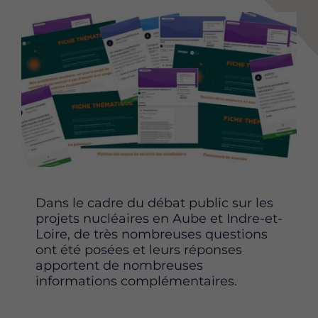
a
a
a
Image
r
r
r
t
t
t
a
a
a
g
g
g
e
e
e
r
r
r
c
c
c
e
e
e
t
t
t
t
t
t
e
e
e
p
p
p
Dans le cadre du débat public sur les
a
a
a
projets nucléaires en Aube et Indre-et-
g
g
g
Loire, de très nombreuses questions
e
e
e
ont été posées et leurs réponses
s
s
s
apportent de nombreuses
u
u
u
informations complémentaires.
r
r
r
F
T
L