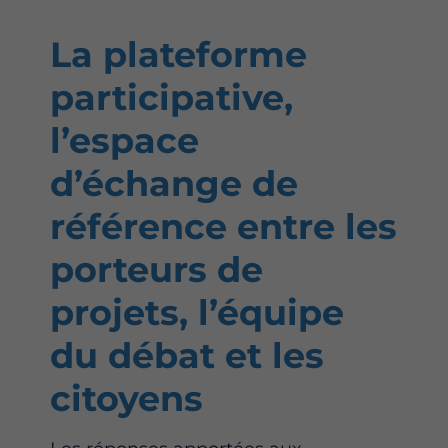
a
w
i
c
i
n
La plateforme
e
t
k
b
t
e
participative,
o
e
d
o
r
i
l’espace
k
n
d’échange de
référence entre les
porteurs de
projets, l’équipe
du débat et les
citoyens