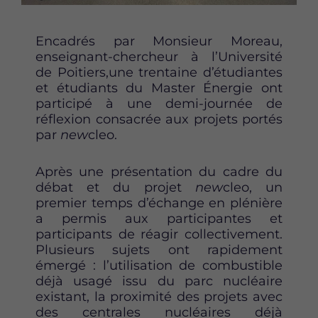
g
g
g
e
e
e
Encadrés par Monsieur Moreau,
s
s
s
enseignant-chercheur à l’Université
u
u
u
de Poitiers,une trentaine d’étudiantes
r
r
r
et étudiants du Master Énergie ont
F
T
L
participé à une demi-journée de
a
w
i
réflexion consacrée aux projets portés
c
i
n
par
new
cleo.
e
t
k
b
t
e
o
e
d
Après une présentation du cadre du
o
r
i
débat et du projet
new
cleo, un
k
n
premier temps d’échange en plénière
a permis aux participantes et
participants de réagir collectivement.
Plusieurs sujets ont rapidement
émergé : l’utilisation de combustible
déjà usagé issu du parc nucléaire
existant, la proximité des projets avec
des centrales nucléaires déjà