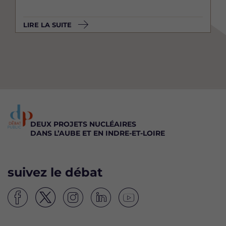
LIRE LA SUITE
DEUX PROJETS NUCLÉAIRES
DANS L’AUBE ET EN INDRE-ET-LOIRE
suivez le débat
S
S
S
S
S
u
u
u
u
u