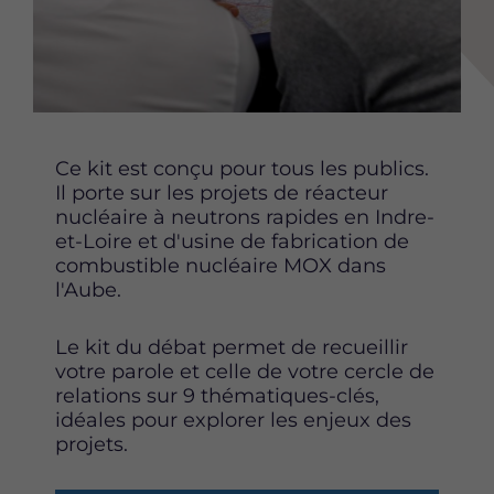
e
e
e
t
t
t
t
t
t
e
e
e
p
p
p
a
a
a
g
g
g
Ce kit est conçu pour tous les publics.
e
e
e
Il porte sur les projets de réacteur
s
s
s
nucléaire à neutrons rapides en Indre-
u
u
u
et-Loire et d'usine de fabrication de
r
r
r
combustible nucléaire MOX dans
F
T
L
l'Aube.
a
w
i
c
i
n
Le kit du débat permet de recueillir
e
t
k
votre parole et celle de votre cercle de
b
t
e
relations sur 9 thématiques-clés,
o
e
d
idéales pour explorer les enjeux des
o
r
i
projets.
k
n