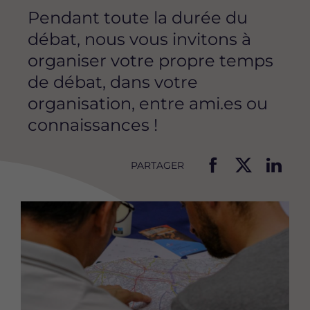
Pendant toute la durée du
débat, nous vous invitons à
organiser votre propre temps
de débat, dans votre
organisation, entre ami.es ou
connaissances !
PARTAGER
P
P
P
a
a
a
Image
r
r
r
t
t
t
a
a
a
g
g
g
e
e
e
r
r
r
c
c
c