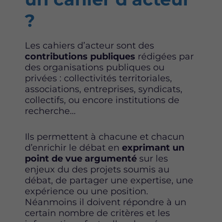
u
u
u
r
r
r
?
F
T
L
a
w
i
c
i
n
Les cahiers d’acteur sont des
e
t
k
contributions publiques
rédigées par
b
t
e
des organisations publiques ou
o
e
d
privées : collectivités territoriales,
o
r
i
associations, entreprises, syndicats,
k
n
collectifs, ou encore institutions de
recherche…
Ils permettent à chacune et chacun
d’enrichir le débat en
exprimant un
point de vue argumenté
sur les
enjeux du des projets soumis au
débat, de partager une expertise, une
expérience ou une position.
Néanmoins il doivent répondre à un
certain nombre de critères et les