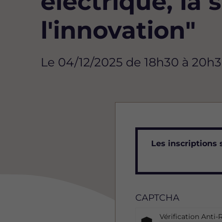
électrique, la s
l'innovation"
Le 04/12/2025 de 18h30 à 20h
Messag
Les inscriptions 
d'état
CAPTCHA
Vérification Anti-