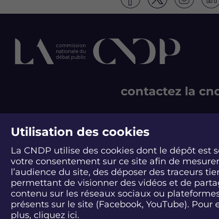
S
S
S
S
u
u
u
u
i
i
i
i
v
v
v
v
e
e
e
e
z
z
z
z
l
l
l
l
e
e
e
e
d
d
d
d
contactez la cn
é
é
é
é
b
b
b
b
a
a
a
a
244 boulevard Saint-Ge
t
t
t
t
75007 Paris - France
Utilisation des cookies
C
C
C
C
T +33 1 44 49 85 60
o
o
o
o
La CNDP utilise des cookies dont le dépôt est 
m
m
m
m
CONTACT
votre consentement sur ce site afin de mesure
m
m
m
m
l’audience du site, des déposer des traceurs tie
e
e
e
e
n
n
n
n
permettant de visionner des vidéos et de part
t
t
t
t
contenu sur les réseaux sociaux ou plateforme
a
a
a
a
présents sur le site (Facebook, YouTube). Pour 
d
d
d
d
plus, cliquez
ici.
a
a
a
a