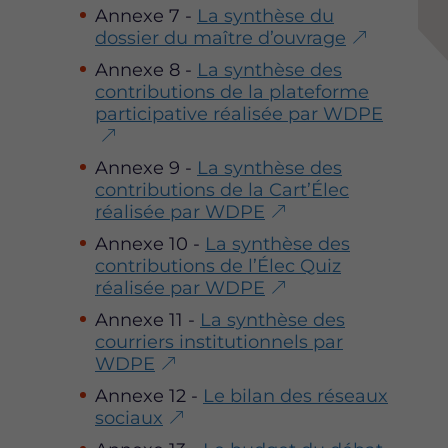
Annexe 7 -
La synthèse du
c
i
n
dossier du maître d’ouvrage
e
t
k
b
t
e
Annexe 8 -
La synthèse des
o
e
d
contributions de la plateforme
o
r
i
participative réalisée par WDPE
k
n
Annexe 9 -
La synthèse des
contributions de la Cart’Élec
réalisée par WDPE
Annexe 10 -
La synthèse des
contributions de l’Élec Quiz
réalisée par WDPE
Annexe 11 -
La synthèse des
courriers institutionnels par
WDPE
Annexe 12 -
Le bilan des réseaux
sociaux