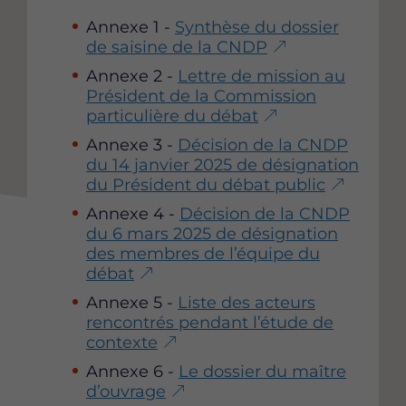
a
a
a
r
r
r
Annexe 1 -
Synthèse du dossier
t
t
t
de saisine de la CNDP
a
a
a
Annexe 2 -
Lettre de mission au
g
g
g
Président de la Commission
e
e
e
particulière du débat
r
r
r
c
c
c
Annexe 3 -
Décision de la CNDP
e
e
e
du 14 janvier 2025 de désignation
t
t
t
du Président du débat public
t
t
t
Annexe 4 -
Décision de la CNDP
e
e
e
du 6 mars 2025 de désignation
p
p
p
des membres de l’équipe du
a
a
a
débat
g
g
g
e
e
e
Annexe 5 -
Liste des acteurs
s
s
s
rencontrés pendant l’étude de
u
u
u
contexte
r
r
r
Annexe 6 -
Le dossier du maître
F
T
L
d’ouvrage
a
w
i