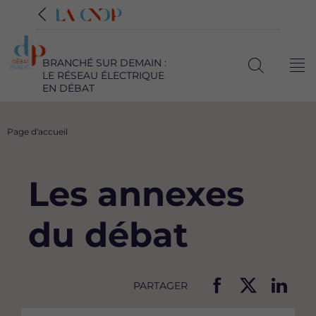
BRANCHÉ SUR DEMAIN :
Me
LE RÉSEAU ÉLECTRIQUE
Ouvrir
EN DÉBAT
la
recherche
Fil
Page d'accueil
d'Ariane
Les annexes
du débat
PARTAGER
P
P
P