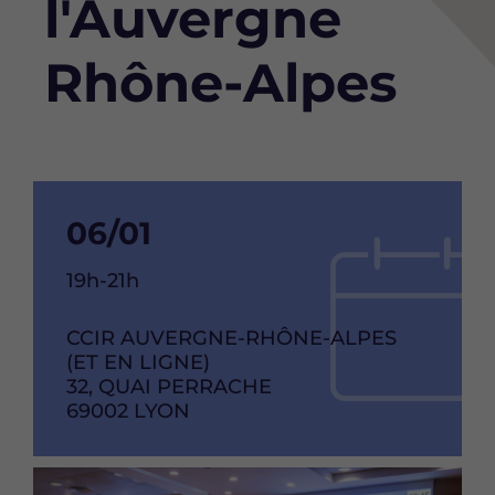
l'Auvergne
Rhône-Alpes
Date
06/01
de
Heure
19h-21h
debut
de
l'événement
RAISON
CCIR AUVERGNE-RHÔNE-ALPES
de
SOCIAL
(ET EN LIGNE)
l'événement
ADRESSE
32, QUAI PERRACHE
CODE
69002
VILLE
LYON
POSTAL
Image