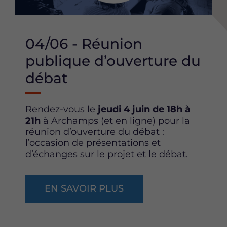
e
e
e
t
t
t
t
t
t
04/06 - Réunion
e
e
e
p
p
p
publique d’ouverture du
a
a
a
débat
g
g
g
e
e
e
s
s
s
Rendez-vous le
jeudi 4 juin de 18h à
u
u
u
21h
à Archamps (et en ligne) pour la
r
r
r
réunion d’ouverture du débat :
F
T
L
l’occasion de présentations et
a
w
i
d’échanges sur le projet et le débat.
c
i
n
e
t
k
b
t
e
EN SAVOIR PLUS
o
e
d
o
r
i
k
n