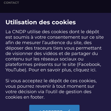
a
a
a
CONTACT
c
c
c
c
c
c
é
suivez-nous
é
é
Utilisation des cookies
l
l
l
é
é
é
r
r
r
La CNDP utilise des cookies dont le dépôt
a
a
a
est soumis à votre consentement sur ce site
S
S
S
S
S
S
S
t
t
t
afin de mesurer l’audience du site, des
u
u
u
u
u
u
u
e
e
e
i
i
i
i
i
i
i
déposer des traceurs tiers vous permettant
u
u
u
abonnez-vous
v
v
v
v
v
v
v
de visionner des vidéos et de partager du
r
r
r
e
e
e
e
e
e
e
contenu sur les réseaux sociaux ou
d
d
d
z
z
z
z
z
z
z
plateformes présents sur le site (Facebook,
e
e
e
S'INSCRIRE À LA NEWSLETTER
-
-
-
-
-
-
-
p
p
p
YouTube). Pour en savoir plus, cliquez
ici.
n
n
n
n
n
n
n
a
a
a
o
o
o
o
o
o
o
r
r
r
SUIVEZ L'ACTUALITÉ DE LA CNDP
Si vous acceptez le dépôt de ces cookies,
u
u
u
u
u
u
u
t
t
t
s
s
s
s
s
s
s
vous pourrez revenir à tout moment sur
i
i
i
s
s
s
s
s
s
s
votre décision via l’outil de gestion des
c
c
c
u
u
u
u
u
u
u
cookies en footer.
u
u
u
r
r
r
r
r
r
r
l
l
l
F
T
L
D
Y
I
B
e
e
e
ACCESSIBILITÉ : PARTIELLEMENT CONFORME
a
w
i
a
o
n
l