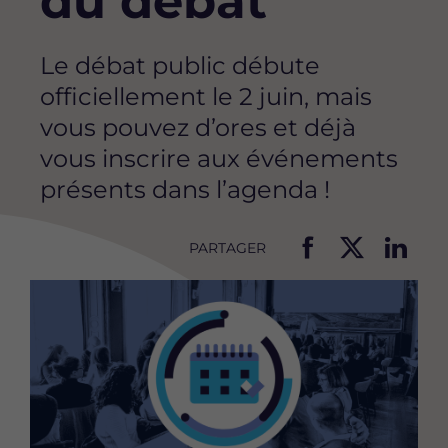
du débat
Le débat public débute
officiellement le 2 juin, mais
vous pouvez d’ores et déjà
vous inscrire aux événements
présents dans l’agenda !
PARTAGER
P
P
P
Image
a
a
a
r
r
r
t
t
t
a
a
a
g
g
g
e
e
e
r
r
r
c
c
c