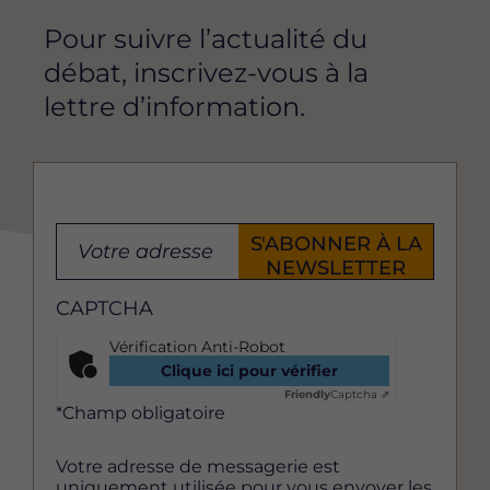
Pour suivre l’actualité du
débat, inscrivez-vous à la
lettre d’information.
Votre
S'ABONNER À LA
adresse
NEWSLETTER
email
CAPTCHA
(nom@exemple.com)
*
Vérification Anti-Robot
Clique ici pour vérifier
Friendly
Captcha ⇗
*Champ obligatoire
Votre adresse de messagerie est
uniquement utilisée pour vous envoyer les