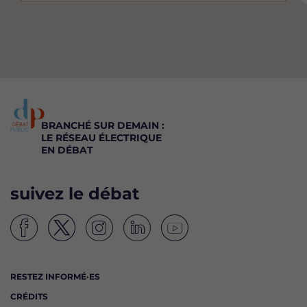
BRANCHÉ SUR DEMAIN :
LE RÉSEAU ÉLECTRIQUE
EN DÉBAT
suivez le débat
S
S
S
S
S
u
u
u
u
u
i
i
i
i
i
RESTEZ INFORMÉ·ES
v
v
v
v
v
CRÉDITS
e
e
e
e
e