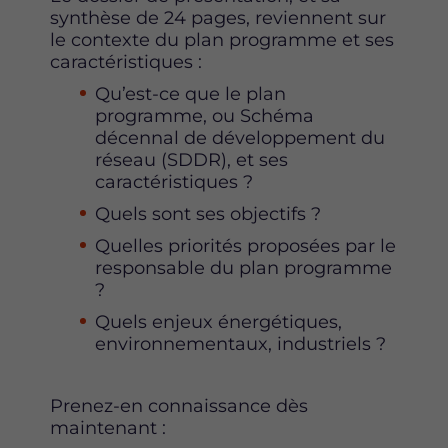
e
e
e
synthèse de 24 pages, reviennent sur
p
p
p
le contexte du plan programme et ses
a
a
a
caractéristiques :
g
g
g
e
e
e
Qu’est-ce que le plan
s
s
s
programme, ou Schéma
u
u
u
décennal de développement du
r
r
r
réseau (SDDR), et ses
F
T
L
caractéristiques ?
a
w
i
Quels sont ses objectifs ?
c
i
n
e
t
k
Quelles priorités proposées par le
b
t
e
responsable du plan programme
o
e
d
?
o
r
i
Quels enjeux énergétiques,
k
n
environnementaux, industriels ?
Prenez-en connaissance dès
maintenant :