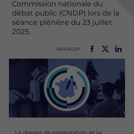
Commission nationale du
débat public (CNDP) lors de la
séance plénière du 23 juillet
2025.
PARTAGER
P
P
P
Image
a
a
a
r
r
r
t
t
t
a
a
a
g
g
g
e
e
e
r
r
r
c
c
c
e
e
e
t
t
t
t
t
t
Le dossier de présentation, et sa