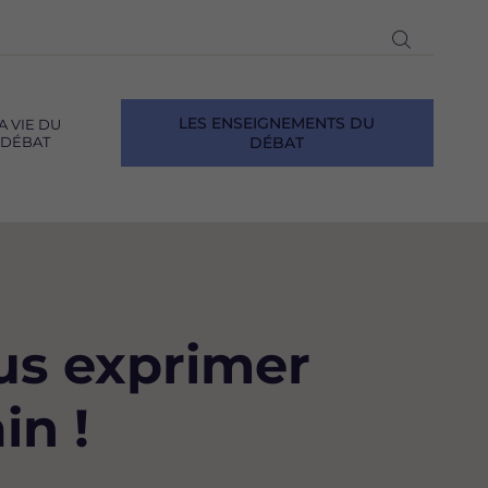
Ouvrir
la
recherch
LES ENSEIGNEMENTS DU
A VIE DU
DÉBAT
DÉBAT
us exprimer
in !