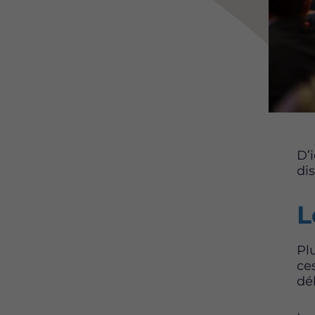
D’i
di
L
Pl
ce
dé