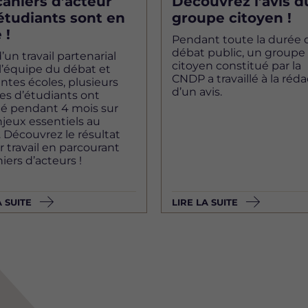
cahiers d’acteur
Découvrez l’avis d
étudiants sont en
groupe citoyen !
 !
Pendant toute la durée 
débat public, un groupe
d’un travail partenarial
citoyen constitué par la
l’équipe du débat et
CNDP a travaillé à la réd
entes écoles, plusieurs
d’un avis.
es d’étudiants ont
llé pendant 4 mois sur
jeux essentiels au
 Découvrez le résultat
r travail en parcourant
hiers d’acteurs !
A SUITE
LIRE LA SUITE