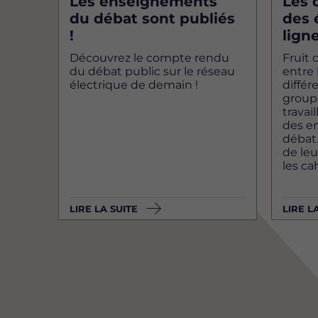
Les enseignements
Les 
du débat sont publiés
des 
!
ligne
Découvrez le compte rendu
Fruit 
du débat public sur le réseau
entre 
électrique de demain !
différ
group
travai
des en
débat.
de leu
les ca
LIRE LA SUITE
LIRE L