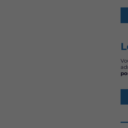
L
Vo
ad
po