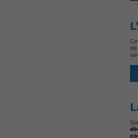
L
Ce
d
sai
L
Sp
dé
co