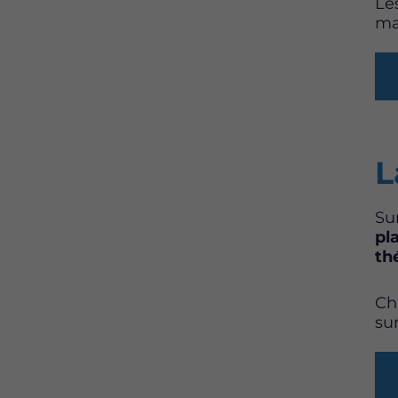
Le
ma
L
Su
pl
th
Ch
su