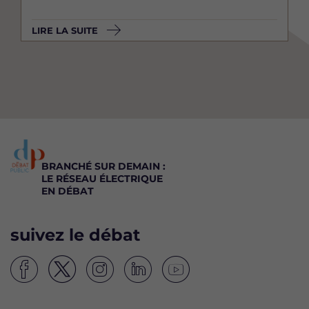
LIRE LA SUITE
BRANCHÉ SUR DEMAIN :
LE RÉSEAU ÉLECTRIQUE
EN DÉBAT
suivez le débat
S
S
S
S
S
u
u
u
u
u