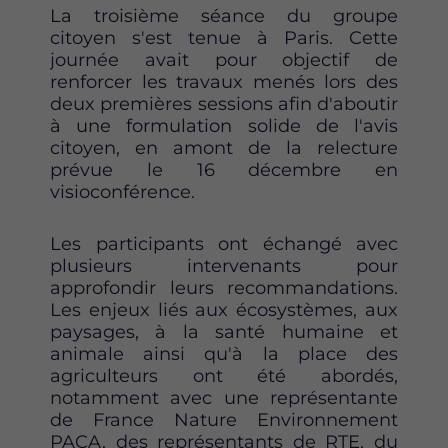
r
r
r
La troisième séance du groupe
F
T
L
citoyen s'est tenue à Paris. Cette
a
w
i
journée avait pour objectif de
c
i
n
renforcer les travaux menés lors des
e
t
k
deux premières sessions afin d'aboutir
b
t
e
à une formulation solide de l'avis
o
e
d
citoyen, en amont de la relecture
o
r
i
prévue le 16 décembre en
k
n
visioconférence.
Les participants ont échangé avec
plusieurs intervenants pour
approfondir leurs recommandations.
Les enjeux liés aux écosystèmes, aux
paysages, à la santé humaine et
animale ainsi qu'à la place des
agriculteurs ont été abordés,
notamment avec une représentante
de France Nature Environnement
PACA, des représentants de RTE, du