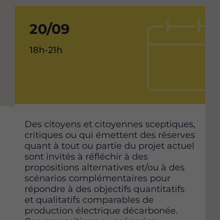
Date
20/09
de
Heure
18h-21h
debut
de
l'événement
de
l'événement
Content
Des citoyens et citoyennes sceptiques,
critiques ou qui émettent des réserves
quant à tout ou partie du projet actuel
sont invités à réfléchir à des
propositions alternatives et/ou à des
scénarios complémentaires pour
répondre à des objectifs quantitatifs
et qualitatifs comparables de
production électrique décarbonée.