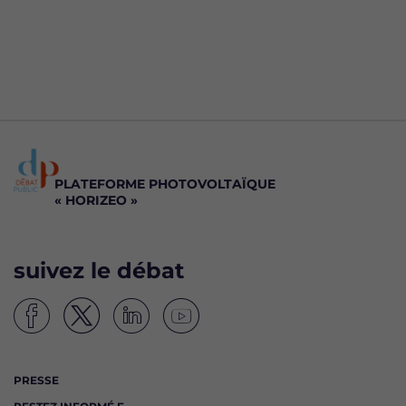
PLATEFORME PHOTOVOLTAÏQUE
« HORIZEO »
suivez le débat
S
S
S
S
u
u
u
u
i
i
i
i
PRESSE
v
v
v
v