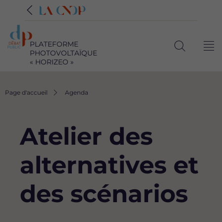
PLATEFORME
Me
PHOTOVOLTAÏQUE
Ouvrir
« HORIZEO »
la
recherche
Fil
Page d'accueil
Agenda
d'Ariane
Atelier des
alternatives et
des scénarios