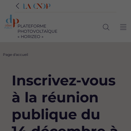
PLATEFORME
Me
PHOTOVOLTAÏQUE
Ouvrir
« HORIZEO »
la
recherche
Fil
Page d'accueil
d'Ariane
Inscrivez-vous
à la réunion
publique du