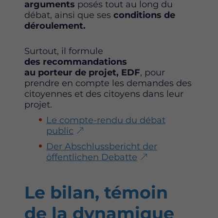
o
r
i
arguments
posés tout au long du
k
n
débat, ainsi que ses
conditions de
déroulement.
Surtout, il formule
des recommandations
au porteur de projet, EDF
, pour
prendre en compte les demandes des
citoyennes et des citoyens dans leur
projet.
Le compte-rendu du débat
public
Der Abschlussbericht der
öffentlichen Debatte
Le bilan, témoin
de la dynamique