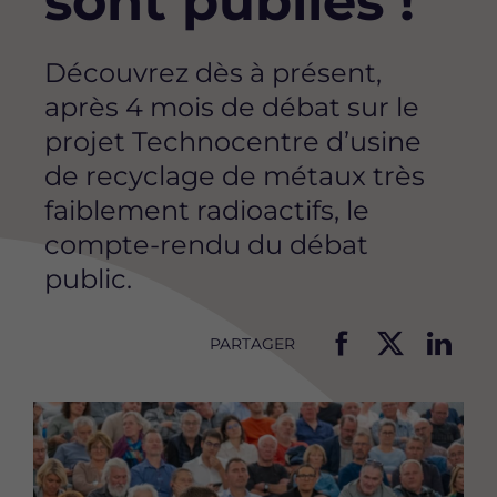
sont publiés !
Découvrez dès à présent,
après 4 mois de débat sur le
projet Technocentre d’usine
de recyclage de métaux très
faiblement radioactifs, le
compte-rendu du débat
public.
PARTAGER
P
P
P
a
a
a
Image
r
r
r
t
t
t
a
a
a
g
g
g