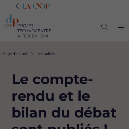
PROJET
Me
TECHNOCENTRE
Ouvrir
À FESSENHEIM
la
recherche
Fil
Page d'accueil
Actualités
d'Ariane
Le compte-
rendu et le
bilan du débat