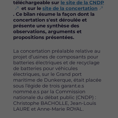
téléchargeable sur
le site de la CNDP
a
w
i
et sur le
site de la concertation
c
i
n
. Ce bilan résume la façon dont la
e
t
k
concertation s'est déroulée et
b
t
e
présente une synthèse des
o
e
d
observations, arguments et
o
r
i
propositions présentées.
k
n
La concertation préalable relative au
projet d’usines de composants pour
batteries électriques et de recyclage
de batteries pour véhicules
électriques, sur le Grand port
maritime de Dunkerque, était placée
sous l’égide de trois garant.e.s
nommé.e.s par la Commission
nationale du débat public (CNDP) :
Christophe BACHOLLE, Jean-Louis
LAURE et Anne-Marie ROYAL.