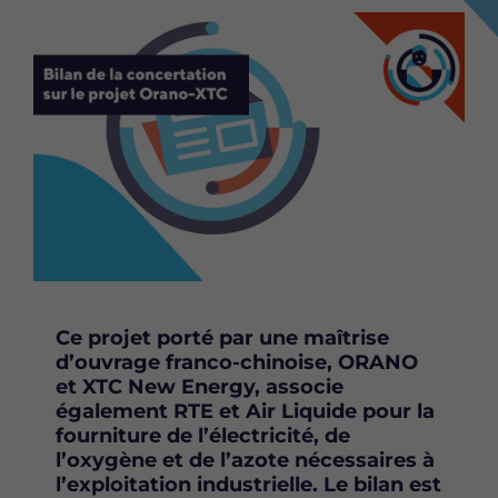
P
P
P
Image
a
a
a
r
r
r
t
t
t
a
a
a
g
g
g
e
e
e
r
r
r
c
c
c
e
e
e
t
t
t
t
t
t
e
e
e
p
p
p
Ce projet porté par une maîtrise
a
a
a
d’ouvrage franco-chinoise, ORANO
g
g
g
et XTC New Energy, associe
e
e
e
également RTE et Air Liquide pour la
s
s
s
fourniture de l’électricité, de
u
u
u
l’oxygène et de l’azote nécessaires à
r
r
r
l’exploitation industrielle. Le bilan est
F
T
L