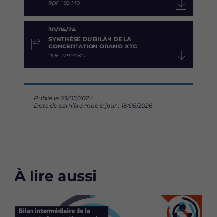
PDF, 1.92 MO
30/04/24
SYNTHÈSE DU BILAN DE LA
CONCERTATION ORANO-XTC
PDF, 229.77 KO
Publié le 03/05/2024
Date de dernière mise à jour : 18/05/2026
À lire aussi
Image