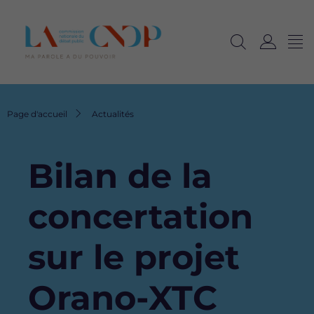
Me
Navig
Ouvrir
C
langu
la
o
recherche
n
n
Fil
Page d'accueil
Actualités
e
d'Ariane
x
i
Bilan de la
o
n
concertation
sur le projet
Orano-XTC