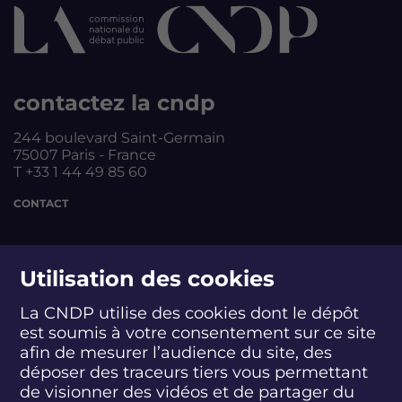
contactez la cndp
244 boulevard Saint-Germain
75007 Paris - France
T +33 1 44 49 85 60
CONTACT
suivez-nous
Utilisation des cookies
La CNDP utilise des cookies dont le dépôt
est soumis à votre consentement sur ce site
S
S
S
S
S
S
S
u
u
u
u
u
u
u
afin de mesurer l’audience du site, des
i
i
i
i
i
i
i
déposer des traceurs tiers vous permettant
abonnez-vous
v
v
v
v
v
v
v
de visionner des vidéos et de partager du
e
e
e
e
e
e
e