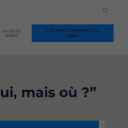
Ouvrir
la
recherch
LES ENSEIGNEMENTS DU
LA VIE DU
DÉBAT
DÉBAT
ui, mais où ?”