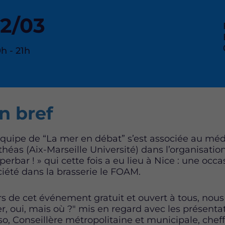
Date
12/03
de
eure
9h - 21h
e
debut
'événement
de
ntent
n bref
l'événement
équipe de “La mer en débat” s’est associée au méd
théas (Aix-Marseille Université) dans l’organisatio
perbar ! » qui cette fois a eu lieu à Nice : une occ
ciété dans la brasserie le FOAM.
rs de cet événement gratuit et ouvert à tous, nous
r, oui, mais où ?" mis en regard avec les présentat
so, Conseillère métropolitaine et municipale, cheff