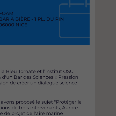
RAISON
FOAM
SOCIAL
ADRESSE
BAR À BIÈRE - 1 PL. DU PIN
CODE
06000
VILLE
NICE
POSTAL
ia Bleu Tomate et l’Institut OSU
n d'un Bar des Sciences « Pression
asion de créer un dialogue science-
 avons proposé le sujet "Protéger la
ions de trois intervenants, Aurore
e de projet de l'aire marine