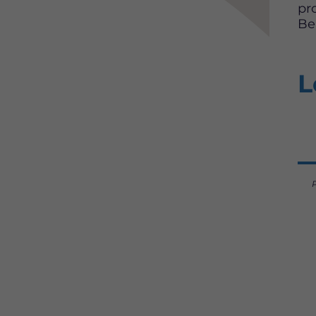
pr
Be
L