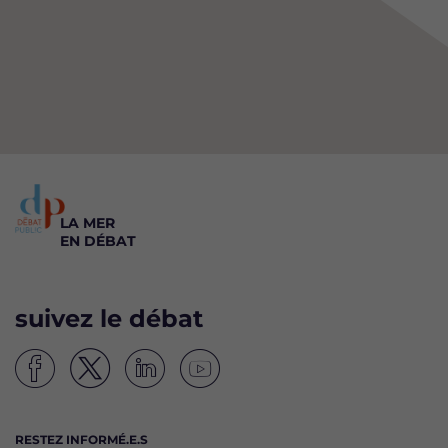
LA MER
EN DÉBAT
suivez le débat
S
S
S
S
u
u
u
u
i
i
i
i
RESTEZ INFORMÉ.E.S