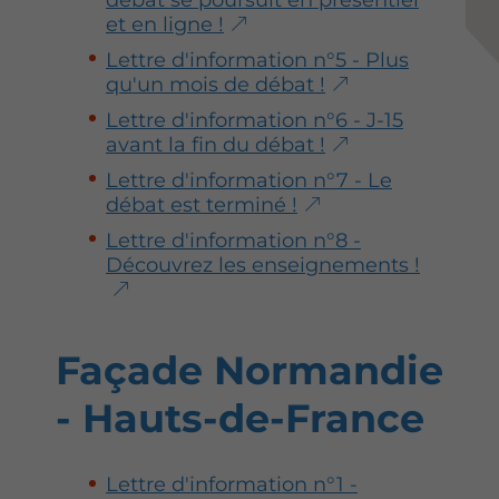
s
s
s
et en ligne !
u
u
u
Lettre d'information n°5 - Plus
r
r
r
qu'un mois de débat !
F
T
L
a
w
i
Lettre d'information n°6 - J-15
c
i
n
avant la fin du débat !
e
t
k
Lettre d'information n°7 - Le
b
t
e
débat est terminé !
o
e
d
o
r
i
Lettre d'information n°8 -
k
n
Découvrez les enseignements !
Façade Normandie
- Hauts-de-France
Lettre d'information n°1 -