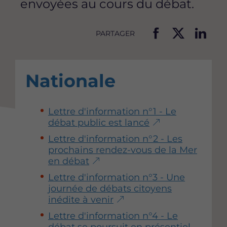
envoyées au cours du débat.
PARTAGER
P
P
P
a
a
a
r
r
r
Nationale
t
t
t
a
a
a
g
g
g
Lettre d'information n°1 - Le
e
e
e
débat public est lancé
r
r
r
c
c
c
Lettre d'information n°2 - Les
e
e
e
prochains rendez-vous de la Mer
t
t
t
en débat
t
t
t
Lettre d'information n°3 - Une
e
e
e
journée de débats citoyens
p
p
p
inédite à venir
a
a
a
g
g
g
Lettre d'information n°4 - Le
e
e
e
débat se poursuit en présentiel