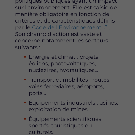
politiques publiques ayant un impact
k
n
sur l’environnement. Elle est saisie de
manière obligatoire en fonction de
critères et de caractéristiques définis
par le
Code de l’Environnement
.
Son champ d’action est vaste et
concerne notamment les secteurs
suivants :
Energie et climat : projets
éoliens, photovoltaïques,
nucléaires, hydrauliques…
Transport et mobilités : routes,
voies ferroviaires, aéroports,
ports…
Équipements industriels : usines,
exploitation de mines…
Équipements scientifiques,
sportifs, touristiques ou
culturels…