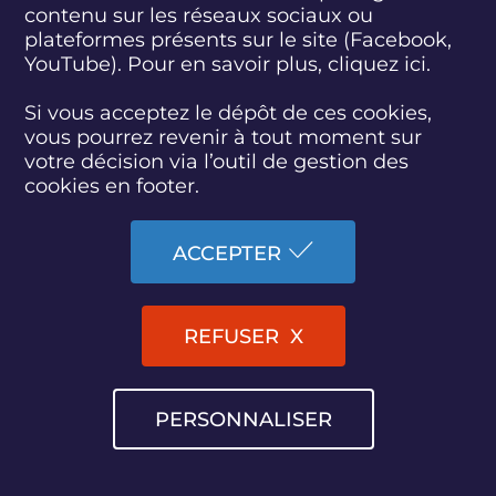
contenu sur les réseaux sociaux ou
(DREAL) en Bretagne. Il est garant à la
plateformes présents sur le site (Facebook,
CNDP, actuellement sur la
YouTube). Pour en savoir plus, cliquez
ici.
concertation continue portant sur le
projet de piscine d’entreposage de
Si vous acceptez le dépôt de ces cookies,
combustibles nucléaires usés sur le
vous pourrez revenir à tout moment sur
site de La Hague.
votre décision via l’outil de gestion des
cookies en footer.
ACCEPTER
REFUSER
PERSONNALISER
Image