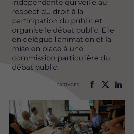
indépendante qui veille au
respect du droit à la
participation du public et
organise le débat public. Elle
en délègue l’animation et la
mise en place à une
commission particulière du
débat public.
PARTAGER
P
P
P
a
a
a
Image
r
r
r
t
t
t
a
a
a
g
g
g
e
e
e