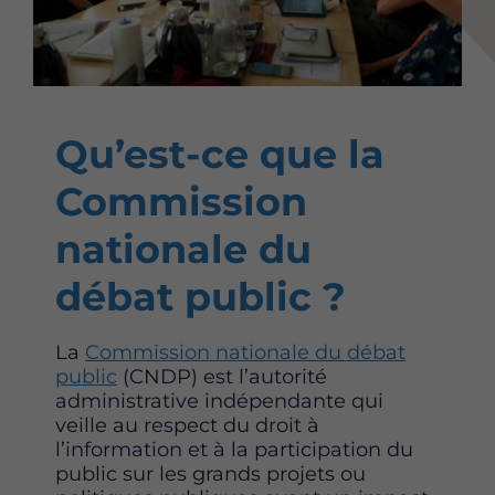
r
r
r
c
c
c
e
e
e
t
t
t
t
t
t
e
e
e
Qu’est-ce que la
p
p
p
a
a
a
Commission
g
g
g
e
e
e
nationale du
s
s
s
u
u
u
débat public ?
r
r
r
F
T
L
La
Commission nationale du débat
a
w
i
public
(CNDP) est l’autorité
c
i
n
administrative indépendante qui
e
t
k
veille au respect du droit à
b
t
e
l’information et à la participation du
o
e
d
public sur les grands projets ou
o
r
i