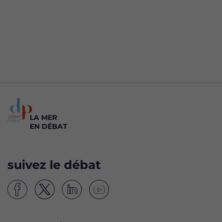
LA MER
EN DÉBAT
suivez le débat
S
S
S
S
u
u
u
u