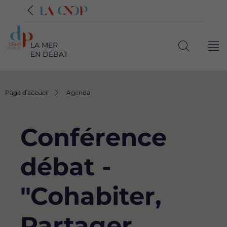
LA MER
Me
EN DÉBAT
Ouvrir
la
recherche
Fil
Page d'accueil
Agenda
d'Ariane
Conférence
débat -
"Cohabiter,
Partager,