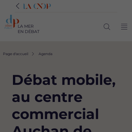
LA MER
Me
EN DÉBAT
Ouvrir
la
recherche
Fil
Page d'accueil
Agenda
d'Ariane
Débat mobile,
au centre
commercial
Auchan de