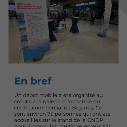
Content
En bref
Un débat mobile a été organisé au
cœur de la galerie marchande du
centre commercial de Biganos. Ce
sont environ 75 personnes qui ont été
accueillies sur le stand de la CNDP
pour évoquer les multiples enjeux liés