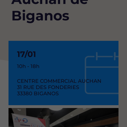
Biganos
Date
17/01
de
Heure
10h - 18h
debut
de
l'événement
RAISON
CENTRE COMMERCIAL AUCHAN
de
SOCIAL
ADRESSE
31 RUE DES FONDERIES
l'événement
CODE
33380
VILLE
BIGANOS
POSTAL
Image