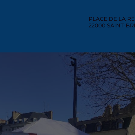
RAISON
PLACE DE LA R
SOCIAL
CODE
22000
VILLE
SAINT-BR
POSTAL
ment