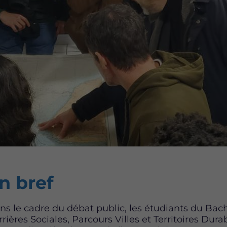
ntent
n bref
ns le cadre du débat public, les étudiants du Bach
rières Sociales, Parcours Villes et Territoires Dura