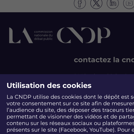
S
S
S
S
u
u
u
u
i
i
i
i
v
v
v
v
e
e
e
e
z
z
z
z
l
l
l
l
e
e
e
e
d
d
d
d
contactez la cn
é
é
é
é
b
b
b
b
a
a
a
a
244 boulevard Saint-Ge
t
t
t
t
75007 Paris - France
Utilisation des cookies
L
L
L
L
T +33 1 44 49 85 60
a
a
a
a
La CNDP utilise des cookies dont le dépôt est 
m
m
m
m
CONTACT
e
e
e
e
votre consentement sur ce site afin de mesure
r
r
r
r
l’audience du site, des déposer des traceurs tie
e
e
e
e
permettant de visionner des vidéos et de part
n
n
n
n
contenu sur les réseaux sociaux ou plateforme
d
d
d
d
présents sur le site (Facebook, YouTube). Pour 
é
é
é
é