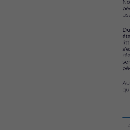
No
péd
us
Du
éta
lit
s’
ré
se
pê
Au
qu
P