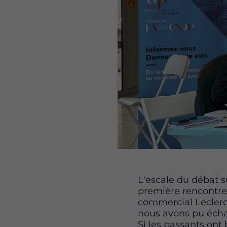
Content
L'escale du débat su
première rencontre 
commercial Leclerc
nous avons pu écha
Si les passants ont 