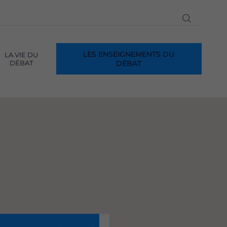
Ouvrir
la
recherch
LES ENSEIGNEMENTS DU
LA VIE DU
DÉBAT
DÉBAT