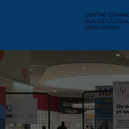
RAISON
CENTRE COMME
SOCIAL
ADRESSE
RUE DE LA COU
CODE
22100
VILLE
DINAN
POSTAL
ment