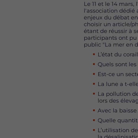
Content
Le 11 et le 14 mars,
l'association dédié
enjeux du débat en 
choisir un article/ph
étant de réussir à
participants ont pu
public "La mer en dé
L’état du cora
Quels sont les
Est-ce un sect
La lune a t-el
La pollution d
lors des éleva
Avec la baisse
Quelle quantit
L’utilisation 
la désalinisati