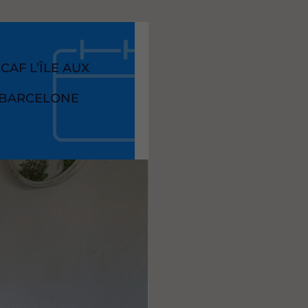
CAF L’ÎLE AUX
 BARCELONE