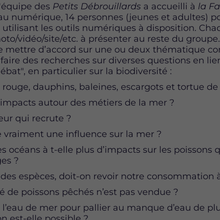
 l'équipe des
Petits Débrouillards
a accueilli à
la F
 au numérique, 14 personnes (jeunes et adultes) po
utilisant les outils numériques à disposition. Ch
oto/vidéo/site/etc. à présenter au reste du groupe. L
 se mettre d’accord sur une ou deux thématique 
 faire des recherches sur diverses questions en lie
bat", en particulier sur la biodiversité :
il rouge, dauphins, baleines, escargots et tortue de
 impacts autour des métiers de la mer ?
eur qui recrute ?
le vraiment une influence sur la mer ?
es océans à t-elle plus d’impacts sur les poissons 
ges ?
 des espèces, doit-on revoir notre consommation à
é de poissons pêchés n’est pas vendue ?
de l’eau de mer pour pallier au manque d’eau de pl
on est-elle possible ?