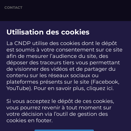
n
n
n
n
CONTACT
d
d
d
d
é
é
é
é
b
b
b
b
suivez-nous
a
a
a
a
Utilisation des cookies
t
t
t
t
:
:
:
:
La CNDP utilise des cookies dont le dépôt
e
e
e
e
est soumis à votre consentement sur ce site
S
S
S
S
S
S
S
n
n
n
n
u
u
u
u
u
u
u
v
v
v
v
afin de mesurer l’audience du site, des
i
i
i
i
i
i
i
i
i
i
i
déposer des traceurs tiers vous permettant
abonnez-vous
v
v
v
v
v
v
v
r
r
r
r
de visionner des vidéos et de partager du
e
e
e
e
e
e
e
o
o
o
o
contenu sur les réseaux sociaux ou
z
z
z
z
z
z
z
n
n
n
n
plateformes présents sur le site (Facebook,
S'INSCRIRE À LA NEWSLETTER
-
-
-
-
-
-
-
n
n
n
n
YouTube). Pour en savoir plus, cliquez
ici.
n
n
n
n
n
n
n
e
e
e
e
o
o
o
o
o
o
o
m
m
m
m
SUIVEZ L'ACTUALITÉ DE LA CNDP
u
u
u
u
u
u
u
e
e
e
e
Si vous acceptez le dépôt de ces cookies,
s
s
s
s
s
s
s
n
n
n
n
vous pourrez revenir à tout moment sur
s
s
s
s
s
s
s
t
t
t
t
votre décision via l’outil de gestion des
u
u
u
u
u
u
u
,
,
,
,
cookies en footer.
r
r
r
r
r
r
r
é
é
é
é
F
T
L
D
Y
I
B
o
o
o
o