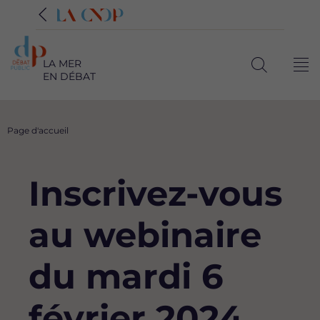
LA MER
Me
EN DÉBAT
Ouvrir
la
recherche
Fil
Page d'accueil
d'Ariane
Inscrivez-vous
au webinaire
du mardi 6
février 2024