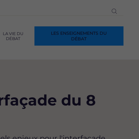
Ouvrir
la
recherch
LES ENSEIGNEMENTS DU
LA VIE DU
DÉBAT
DÉBAT
erfaçade du 8
els enjeux pour l'interfaçade