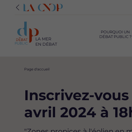
Navigation
principale
POURQUOI UN
DÉBAT PUBLIC ?
LA MER
EN DÉBAT
Fil
Page d'accueil
d'Ariane
Inscrivez-vous
avril 2024 à 18
"Zones propices à l'éolien en 