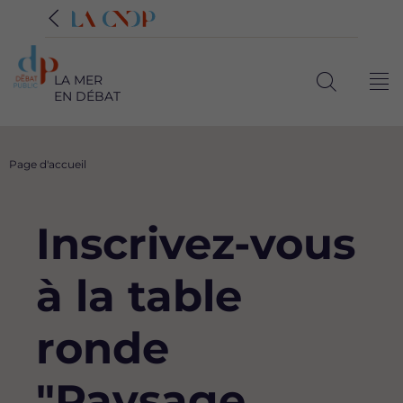
LA MER
Me
EN DÉBAT
Ouvrir
la
recherche
Fil
Page d'accueil
d'Ariane
Inscrivez-vous
à la table
ronde
"Paysage