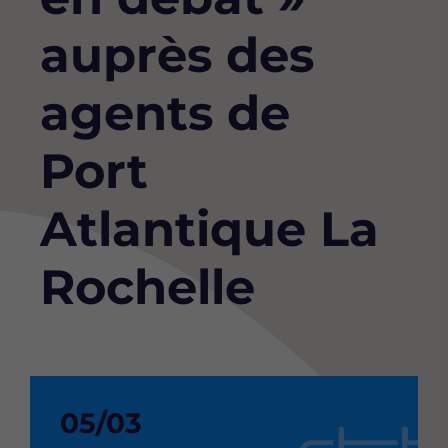
auprès des
agents de
Port
Atlantique La
Rochelle
Date
05/03