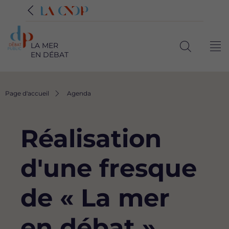
LA MER
Me
EN DÉBAT
Ouvrir
la
recherche
Fil
Page d'accueil
Agenda
d'Ariane
Réalisation
d'une fresque
de « La mer
en débat »