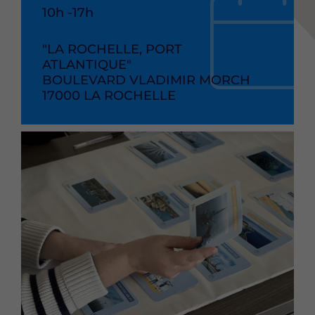
de
Heure
10h -17h
debut
de
l'événement
RAISON
"LA ROCHELLE, PORT
de
SOCIAL
ATLANTIQUE"
l'événement
ADRESSE
BOULEVARD VLADIMIR MORCH
CODE
17000
VILLE
LA ROCHELLE
POSTAL
Image