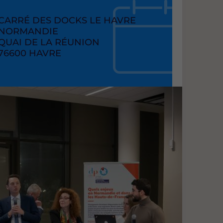
RAISON
CARRÉ DES DOCKS LE HAVRE
SOCIAL
NORMANDIE
ADRESSE
QUAI DE LA RÉUNION
CODE
76600
VILLE
HAVRE
POSTAL