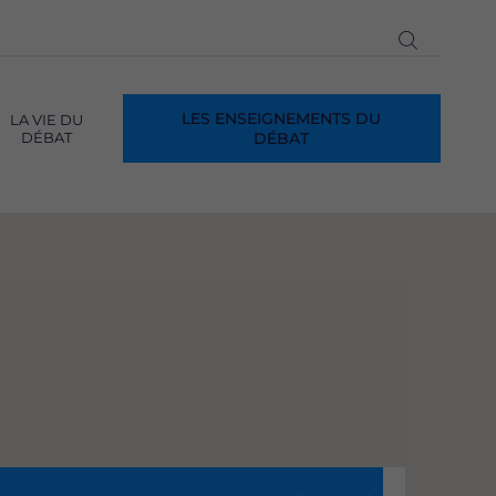
Ouvrir
la
recherch
LES ENSEIGNEMENTS DU
LA VIE DU
DÉBAT
DÉBAT