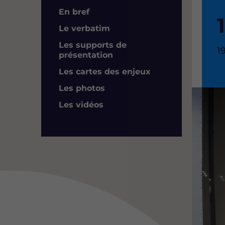
Résumé
En bref
Le verbatim
Les supports de
H
1
présentation
d
Les cartes des enjeux
l
Les photos
Image
Les vidéos