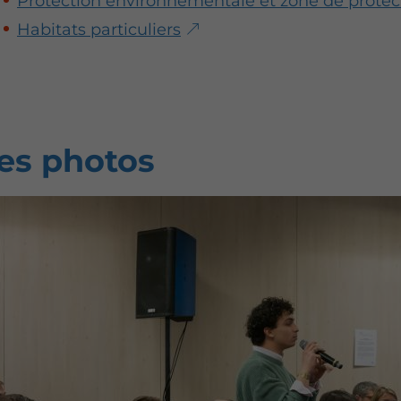
Protection environnementale et zone de protect
Habitats particuliers
es photos