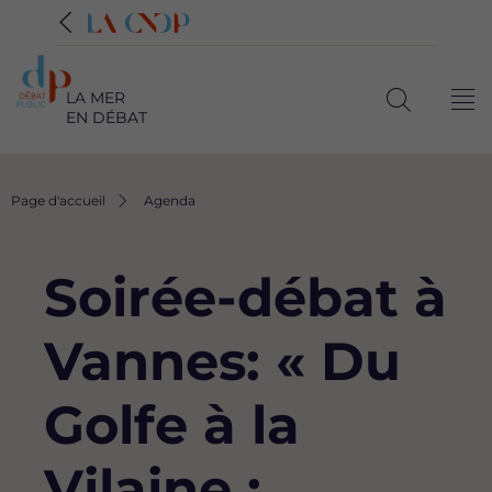
LA MER
Me
EN DÉBAT
Ouvrir
la
recherche
Fil
Page d'accueil
Agenda
d'Ariane
Soirée-débat à
Vannes: « Du
Golfe à la
Vilaine :