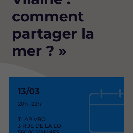
comment
partager la
mer ? »
Date
13/03
de
Heure
20h -22h
debut
de
l'événement
RAISON
TI AR VRO
de
SOCIAL
ADRESSE
3 RUE DE LA LOI
l'événement
CODE
56000
VILLE
VANNES