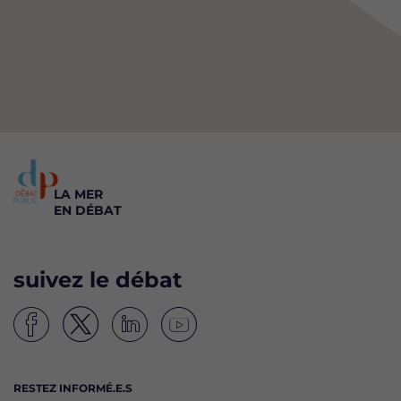
LA MER
EN DÉBAT
suivez le débat
S
S
S
S
u
u
u
u
i
i
i
i
RESTEZ INFORMÉ.E.S