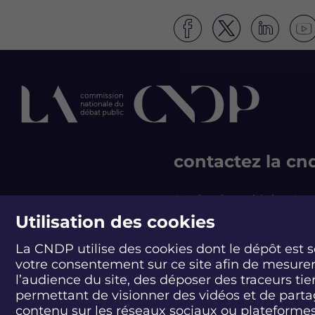
S
S
S
S
u
u
u
u
i
i
i
i
v
v
v
v
e
e
e
e
z
z
z
z
l
l
l
l
e
e
e
e
d
d
d
d
contactez la cn
é
é
é
é
b
b
b
b
a
a
a
a
244 boulevard Saint-Ge
t
t
t
t
75007 Paris - France
Utilisation des cookies
L
L
L
L
T +33 1 44 49 85 60
a
a
a
a
La CNDP utilise des cookies dont le dépôt est 
m
m
m
m
CONTACT
e
e
e
e
votre consentement sur ce site afin de mesure
r
r
r
r
l’audience du site, des déposer des traceurs tie
e
e
e
e
permettant de visionner des vidéos et de part
n
n
n
n
contenu sur les réseaux sociaux ou plateforme