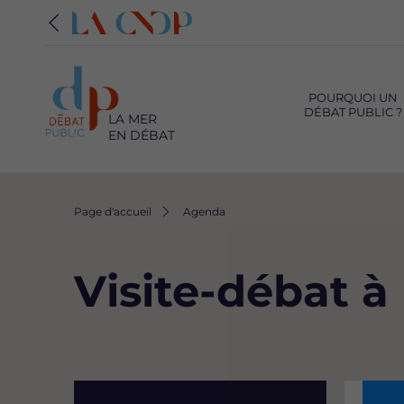
Navigation
principale
POURQUOI UN
DÉBAT PUBLIC ?
LA MER
EN DÉBAT
Fil
Page d'accueil
Agenda
d'Ariane
Visite-débat à