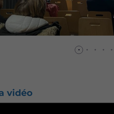
écédent
a vidéo