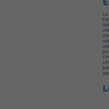
E
Le
Pa
ost
mé
co
ost
ost
pu
l’
Une
po
ap
L