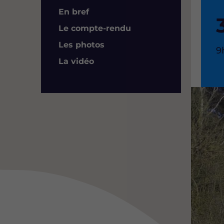
Résumé
En bref
Le compte-rendu
Les photos
H
9
d
La vidéo
l
Image