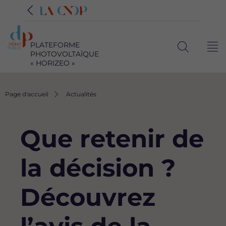
PLATEFORME
Me
PHOTOVOLTAÏQUE
Ouvrir
« HORIZEO »
la
recherche
Fil
Page d'accueil
Actualités
d'Ariane
Que retenir de
la décision ?
Découvrez