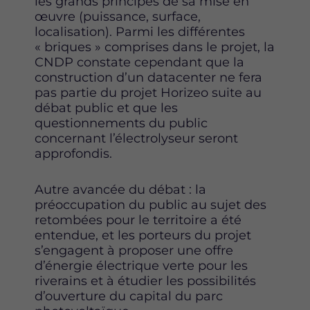
les grands principes de sa mise en
u
u
u
œuvre (puissance, surface,
r
r
r
localisation). Parmi les différentes
F
T
L
« briques » comprises dans le projet, la
a
w
i
CNDP constate cependant que la
c
i
n
construction d’un datacenter ne fera
e
t
k
pas partie du projet Horizeo suite au
b
t
e
débat public et que les
o
e
d
questionnements du public
o
r
i
concernant l’électrolyseur seront
k
n
approfondis.
Autre avancée du débat : la
préoccupation du public au sujet des
retombées pour le territoire a été
entendue, et les porteurs du projet
s’engagent à proposer une offre
d’énergie électrique verte pour les
riverains et à étudier les possibilités
d’ouverture du capital du parc