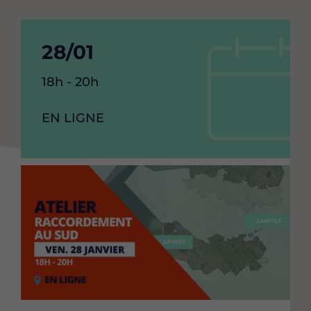
Date
28/01
de
Heure
18h - 20h
debut
de
l'événement
RAISON
EN LIGNE
de
SOCIAL
l'événement
Image