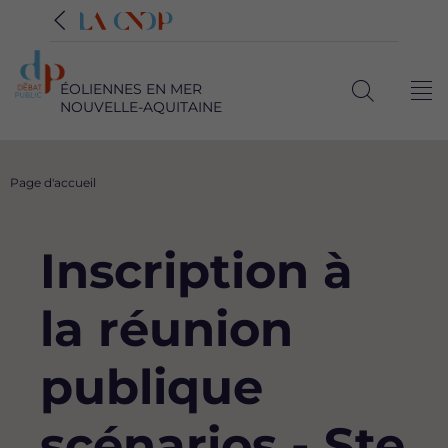
ÉOLIENNES EN MER
Me
NOUVELLE-AQUITAINE
Ouvrir
la
recherche
Fil
Page d'accueil
d'Ariane
Inscription à
la réunion
publique
scénarios - Ste