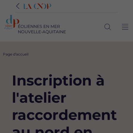
ÉOLIENNES EN MER
Me
NOUVELLE-AQUITAINE
Ouvrir
la
recherche
Fil
Page d'accueil
d'Ariane
Inscription à
l'atelier
raccordement
au nord en