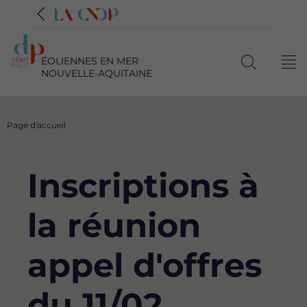
ÉOLIENNES EN MER
Me
NOUVELLE-AQUITAINE
Ouvrir
la
recherche
Fil
Page d'accueil
d'Ariane
Inscriptions à
la réunion
appel d'offres
du 11/02