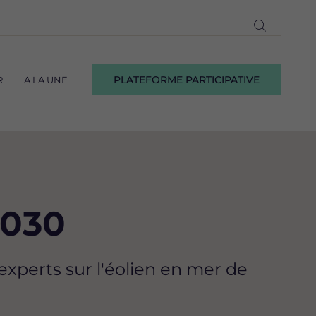
Ouvrir
la
recherch
PLATEFORME PARTICIPATIVE
R
A LA UNE
2030
xperts sur l'éolien en mer de