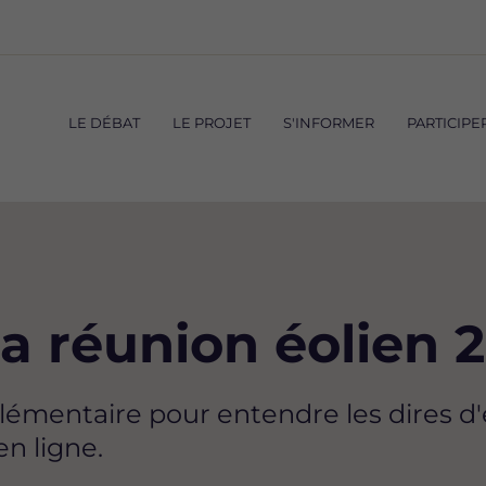
Navigation
principale
LE DÉBAT
LE PROJET
S'INFORMER
PARTICIPE
 la réunion éolien 
émentaire pour entendre les dires d'e
en ligne.